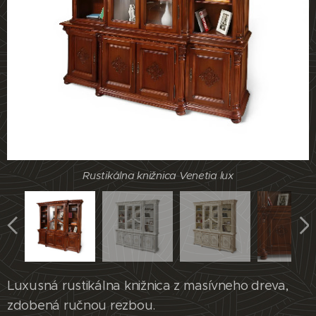
Rustikálna knižnica Venetia lux
Rustikálna knižnica Venetia lux
Rustikálna knižnica Venetia lux
Rustikálna knižnica Venetia lux
Rustikálna knižnica Venetia lux
Luxusná rustikálna knižnica z masívneho dreva,
zdobená ručnou rezbou.