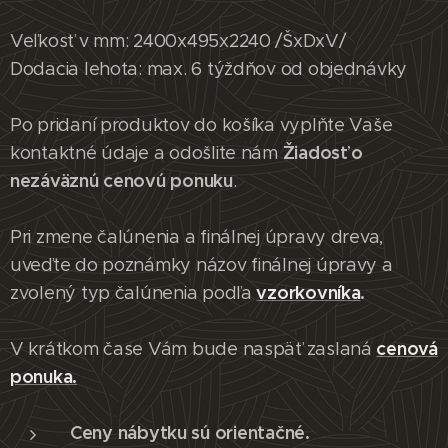
Veľkosť v mm: 2400x495x2240 /ŠxDxV/
Dodacia lehota: max. 6 týždňov od objednávky
Po pridaní produktov do košíka vyplňte Vaše
Žiadosť o
kontaktné údaje a odošlite nám
nezáväznú cenovú ponuku
.
Pri zmene čalúnenia a finálnej úpravy dreva,
uveďte do poznámky názov finálnej úpravy a
vzorkovníka
.
zvolený typ čalúnenia podľa
cenová
V krátkom čase Vám bude naspäť zaslaná
ponuka.
Ceny nábytku sú orientačné.