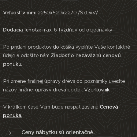
Veľkosť v mm:
2250x520x2270 /ŠxDxV/
Dodacia lehota:
max. 6 týždňov od objednávky
Po pridaní produktov do košíka vyplňte Vaše kontaktné
údaje a odošlite nám
Žiadosť o nezáväznú cenovú
ponuku
.
Pri zmene finálnej úpravy dreva do poznámky uveďte
názov finálnej úpravy dreva podľa :
Vzorkovník
V krátkom čase Vám bude naspäť zaslaná
Cenová
ponuk
a
.
Ceny nábytku sú orientačné.